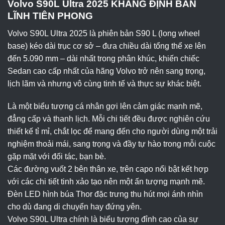
Volvo S90L Ultra 2025 KHẲNG ĐỊNH BẢN
LĨNH TIÊN PHONG
Volvo S90L Ultra 2025 là phiên bản S90 L (long wheel
base) kéo dài trục cơ sở – đưa chiều dài tổng thể xe lên
đến 5.090 mm – dài nhất trong phân khúc, khiến chiếc
Sedan cao cấp nhất của hãng Volvo trở nên sang trọng,
lịch lãm và nhưng vô cùng tinh tế và thực sự khác biệt.
Là một biểu tượng cá nhân gợi lên cảm giác mạnh mẽ,
đẳng cấp và thanh lịch. Mỗi chi tiết đều được nghiên cứu
thiết kế tỉ mỉ, chắt lọc để mang đến cho người dùng một trải
nghiệm thoải mái, sang trọng và đầy tự hào trong mỗi cuộc
gặp mặt với đối tác, bạn bè.
Các đường vuốt 2 bên thân xe, trên capo nổi bật kết hợp
với các chi tiết tinh xảo tạo nên một ấn tượng mạnh mẽ.
Đèn LED hình búa Thor đặc trưng thu hút mọi ánh nhìn
cho dù đang di chuyển hay đứng yên.
Volvo S90L Ultra chính là biểu tượng đỉnh cao của sự