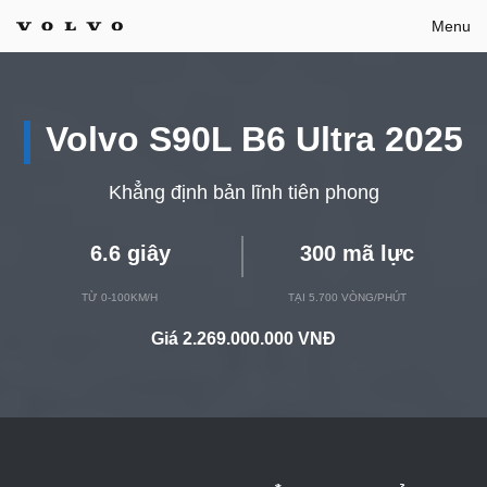
Bỏ
Menu
qua
nội
dung
Volvo S90L B6 Ultra 2025
Khẳng định bản lĩnh tiên phong
6.6 giây
300 mã lực
TỪ 0-100KM/H
TẠI 5.700 VÒNG/PHÚT
Giá
2.269.000.000 VNĐ