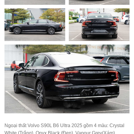
Ngoại thất Volvo S90L B6 Ultra 2025 gồm 4 màu: Crystal
White (Trắng), Onyx Black (Đen), Vapour Grey(Xám),