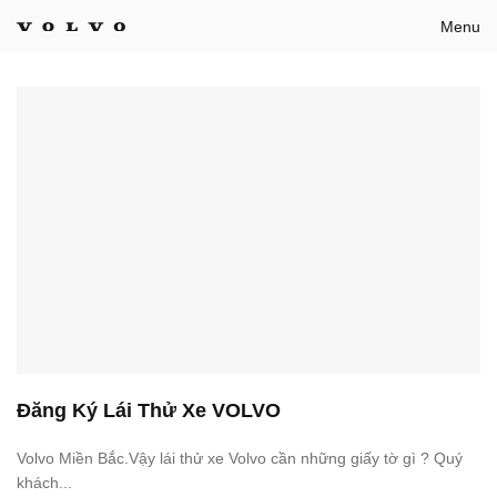
Bỏ
Menu
qua
nội
dung
Đăng Ký Lái Thử Xe VOLVO
Volvo Miền Bắc.Vậy lái thử xe Volvo cần những giấy tờ gì ? Quý
khách...