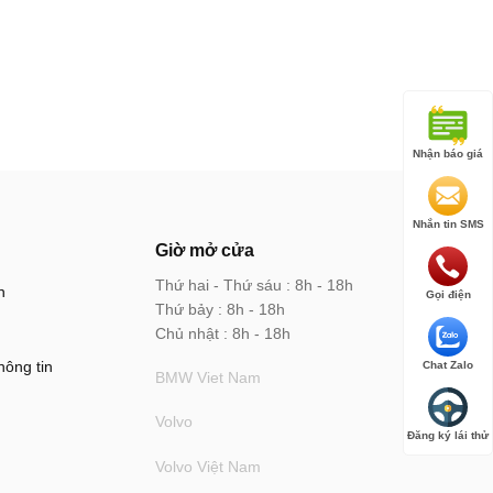
Nhận báo giá
Nhắn tin SMS
Giờ mở cửa
Thứ hai - Thứ sáu : 8h - 18h
n
Gọi điện
Thứ bảy : 8h - 18h
Chủ nhật : 8h - 18h
hông tin
Chat Zalo
BMW Viet Nam
Volvo
Đăng ký lái thử
Volvo Việt Nam