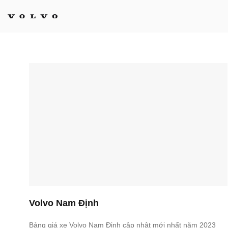
Bỏ
qua
nội
dung
Volvo Nam Định
Bảng giá xe Volvo Nam Định cập nhật mới nhất năm 2023