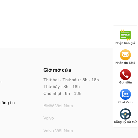
Nhận báo giá
Nhắn tin SMS
Giờ mở cửa
Thứ hai - Thứ sáu : 8h - 18h
n
Gọi điện
Thứ bảy : 8h - 18h
Chủ nhật : 8h - 18h
hông tin
Chat Zalo
BMW Viet Nam
Volvo
Đăng ký lái thử
Volvo Việt Nam