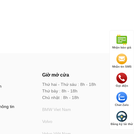
Nhận báo giá
Nhắn tin SMS
Giờ mở cửa
Thứ hai - Thứ sáu : 8h - 18h
n
Gọi điện
Thứ bảy : 8h - 18h
Chủ nhật : 8h - 18h
Chat Zalo
hông tin
BMW Viet Nam
Volvo
Đăng ký lái thử
Volvo Việt Nam