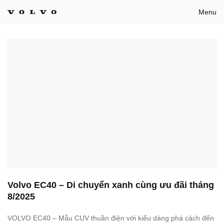
Bỏ
Menu
qua
nội
dung
Volvo EC40 – Di chuyển xanh cùng ưu đãi tháng
8/2025
VOLVO EC40 – Mẫu CUV thuần điện với kiểu dáng phá cách đến