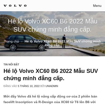
Bỏ
Menu
qua
nội
Hé lộ Volvo XC60 B6 2022 Mẫu
dung
SUV chứng minh đẳng cấp.
Trang chủ
»
Hé lộ Volvo XC60 B6 2022 Mẫu SUV chứng minh
đẳng cấp.
TIN NỔI BẬT
Hé lộ Volvo XC60 B6 2022 Mẫu SUV
chứng minh đẳng cấp.
ĐĂNG VÀO
5 THÁNG 10, 2022
BỞI
UNIADMIN
Mới đây Volvo đã hé lộ nâng cấp động cơ của 2 phiên bản
facelift Inscription và R-Design của XC60 từ T6 lên B6 với