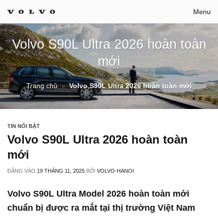
Bỏ
Menu
qua
nội
Volvo S90L Ultra 2026 hoàn toàn
dung
mới
Trang chủ
»
Volvo S90L Ultra 2026 hoàn toàn mới
TIN NỔI BẬT
Volvo S90L Ultra 2026 hoàn toàn
mới
ĐĂNG VÀO
19 THÁNG 11, 2025
BỞI
VOLVO-HANOI
Volvo S90L Ultra
Model 2026 hoàn toàn mới
chuẩn bị được ra mắt tại thị trường Việt Nam